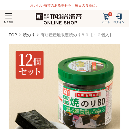
おいしい海苔のある幸せを、毎日の食卓に。
0
カート
ログイン
MENU
TOP
焼のり
有明産産地限定焼のり８０【１２個入】