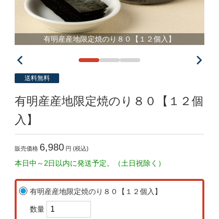
有明産産地限定焼のり８０【１２個入】
送料無料
有明産産地限定焼のり８０【１２個
入】
6,980
販売価格
円 (税込)
本日中～2日以内に発送予定。（土日祝除く）
有明産産地限定焼のり８０【１２個入】
数量