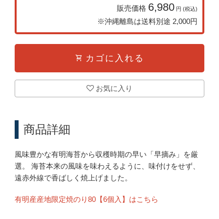
6,980
販売価格
円 (税込)
※沖縄離島は送料別途 2,000円
shopping_cart
カゴに入れる
お気に入り
商品詳細
風味豊かな有明海苔から収穫時期の早い「早摘み」を厳
選。 海苔本来の風味を味わえるように、味付けをせず、
遠赤外線で香ばしく焼上げました。
有明産産地限定焼のり80【6個入】はこちら