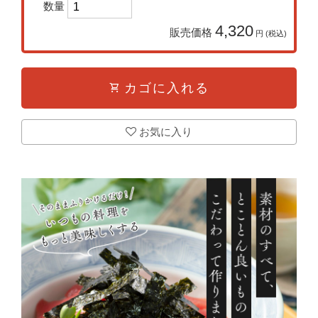
数量
4,320
販売価格
円 (税込)
shopping_cart
カゴに入れる
お気に入り