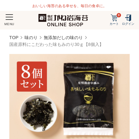
おいしい海苔のある幸せを、毎日の食卓に。
0
カート
ログイン
MENU
TOP
味のり
無添加だしの味のり
国産原料にこだわった味もみのり30ｇ【8個入】