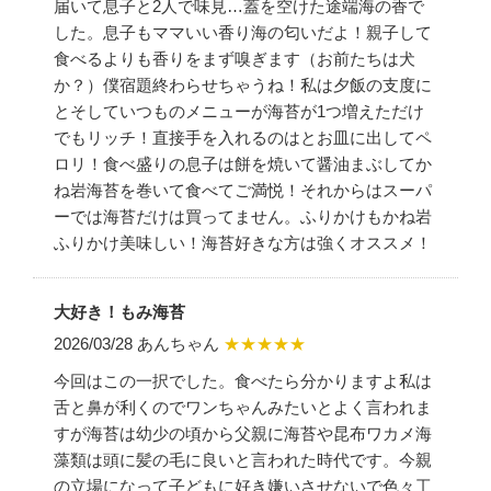
届いて息子と2人で味見…蓋を空けた途端海の香で
した。息子もママいい香り海の匂いだよ！親子して
食べるよりも香りをまず嗅ぎます（お前たちは犬
か？）僕宿題終わらせちゃうね！私は夕飯の支度に
とそしていつものメニューが海苔が1つ増えただけ
でもリッチ！直接手を入れるのはとお皿に出してペ
ロリ！食べ盛りの息子は餅を焼いて醤油まぶしてか
ね岩海苔を巻いて食べてご満悦！それからはスーパ
ーでは海苔だけは買ってません。ふりかけもかね岩
ふりかけ美味しい！海苔好きな方は強くオススメ！
大好き！もみ海苔
2026/03/28 あんちゃん
★★★★★
今回はこの一択でした。食べたら分かりますよ私は
舌と鼻が利くのでワンちゃんみたいとよく言われま
すが海苔は幼少の頃から父親に海苔や昆布ワカメ海
藻類は頭に髪の毛に良いと言われた時代です。今親
の立場になって子どもに好き嫌いさせないで色々工