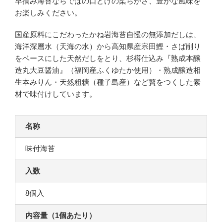
早摘み海苔ならではの口どけの柔らかさ、豊かな風味を
お楽しみください。
国産原料にこだわったかね岩海苔自慢の無添加だしは、
海洋深層水（天海の水）から高知県産宗田鰹・さば削り
をベースにした天然だしをとり、杉樽仕込み『熟成本醸
造丸大豆醤油』（福岡産ふくゆたか使用）・熟成醸造相
生本みりん・天然粗糖（種子島産）など贅をつくした素
材で味付けしています。
名称
味付海苔
入数
8個入
内容量（1個あたり）