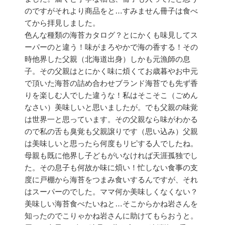
のですがそれより商品をと…すみません冊子は食べ
てから拝見しました。
色んな種類の海苔カタログ？とにかくも味見してス
ーパーのと違う！味がまろやかで海の香する！その
時他界した父親（北海道出身）しかも元漁師の息
子。その父親はとにかく味に煩くてお歳暮やお中元
で頂いた海苔の詰め合わせブランド海苔でも先ず香
りを楽しむ人でした違うな！私はそこそこ（ごめん
なさい）美味しいと思いましたが。でも父親の味覚
は世界一と思っています。その父親なら味がわかる
ので私の舌も臭覚も父親譲りです（思い込み）父親
は美味しいと思ったら何度もリピする人でしたね。
母親も既に他界し子どもがいなければ天涯孤独でし
た。その息子も何故か味に煩い！忙しない食事の支
度に戸棚から海苔をつまみ食いするんですが、それ
はスーパーのでした。ママ何か美味しくなくない？
美味しい海苔食べたいねと…そこからかね岩さんを
知ったのでこりゃかね岩さんに助けてもらおうと。