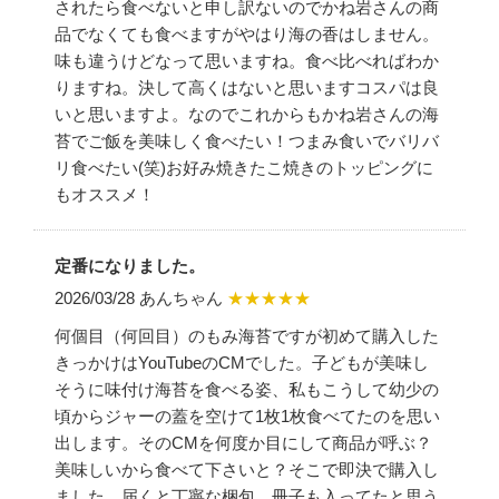
されたら食べないと申し訳ないのでかね岩さんの商
品でなくても食べますがやはり海の香はしません。
味も違うけどなって思いますね。食べ比べればわか
りますね。決して高くはないと思いますコスパは良
いと思いますよ。なのでこれからもかね岩さんの海
苔でご飯を美味しく食べたい！つまみ食いでバリバ
リ食べたい(笑)お好み焼きたこ焼きのトッピングに
もオススメ！
定番になりました。
2026/03/28 あんちゃん
★★★★★
何個目（何回目）のもみ海苔ですが初めて購入した
きっかけはYouTubeのCMでした。子どもが美味し
そうに味付け海苔を食べる姿、私もこうして幼少の
頃からジャーの蓋を空けて1枚1枚食べてたのを思い
出します。そのCMを何度か目にして商品が呼ぶ？
美味しいから食べて下さいと？そこで即決で購入し
ました。届くと丁寧な梱包、冊子も入ってたと思う