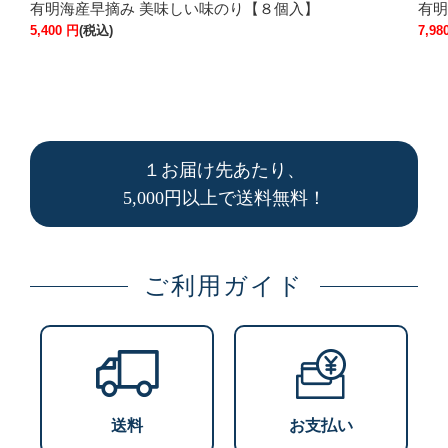
有明海産早摘み 美味しい味のり【８個入】
有明
5,400
円
(税込)
7,98
１お届け先あたり、
5,000円以上で送料無料！
ご利用ガイド
送料
お支払い