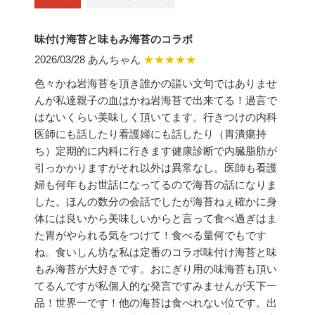
味付け海苔と味もみ海苔のコラボ
2026/03/28 あんちゃん
★★★★★
色々かね岩海苔を頂き誰かの謳い文句ではありませ
んが私達親子の血はかね岩海苔で出来てる！過言で
はないくらい美味しく頂いてます。行きつけの内科
医師にも話したり看護婦にも話したり（胃潰瘍持
ち）定期的に内科に行きます健康診断で内臓脂肪が
引っかかりますがそれ以外は異常なし。医師も看護
婦も何年もお世話になってるので海苔の話になりま
した。ほんの数分の会話でしたが海苔ねぇ確かに身
体には良いから美味しいからと言って食べ過ぎはま
た胃がやられる気をつけて！食べる量何でもです
ね。食いしん坊な私は定番のコラボ味付け海苔と味
もみ海苔が大好きです。おにぎり用の味海苔も頂い
てるんですが私個人的な発言ですみませんが天下一
品！世界一です！他の海苔は食べれない位です。出