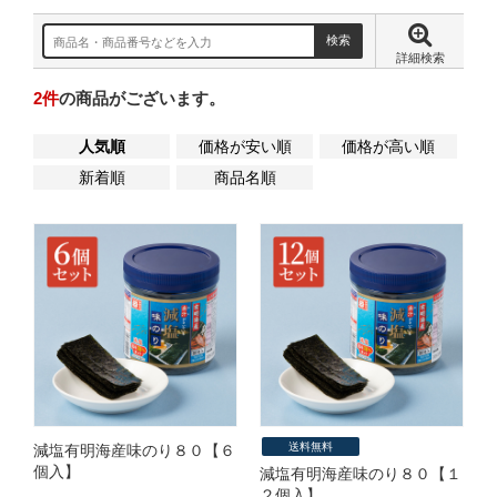
詳細検索
2
件
の商品がございます。
人気順
価格が安い順
価格が高い順
新着順
商品名順
送料無料
減塩有明海産味のり８０【６
個入】
減塩有明海産味のり８０【１
２個入】