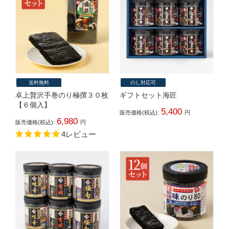
送料無料
のし対応可
卓上贅沢手巻のり極撰３０枚
ギフトセット海匠
【６個入】
5,400
販売価格(税込):
円
6,980
販売価格(税込):
円
4レビュー