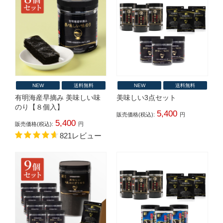
NEW
送料無料
NEW
送料無料
有明海産早摘み 美味しい味
美味しい3点セット
のり【８個入】
5,400
販売価格(税込):
円
5,400
販売価格(税込):
円
821レビュー