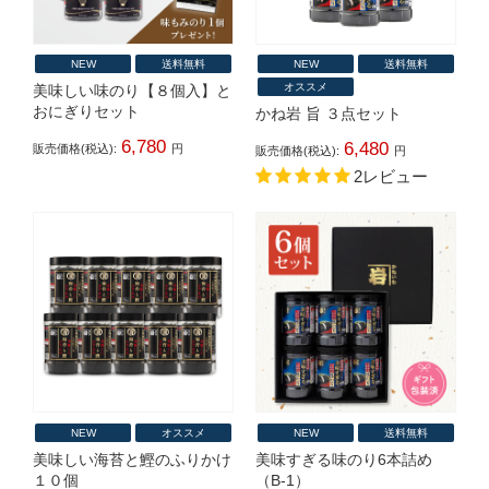
NEW
送料無料
NEW
送料無料
オススメ
美味しい味のり【８個入】と
おにぎりセット
かね岩 旨 ３点セット
6,780
6,480
販売価格(税込):
円
販売価格(税込):
円
2レビュー
NEW
オススメ
NEW
送料無料
美味しい海苔と鰹のふりかけ
美味すぎる味のり6本詰め
１０個
（B-1）