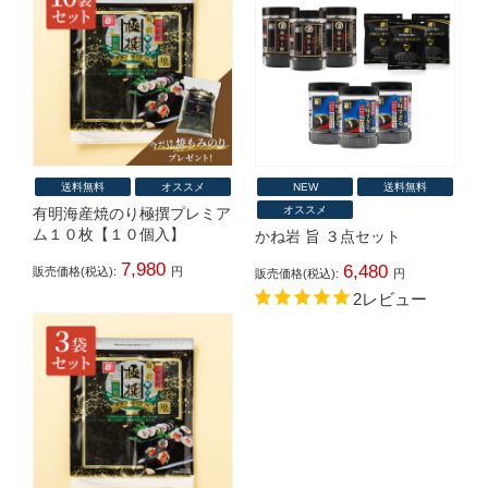
送料無料
オススメ
NEW
送料無料
オススメ
有明海産焼のり極撰プレミア
ム１０枚【１０個入】
かね岩 旨 ３点セット
7,980
6,480
販売価格(税込):
円
販売価格(税込):
円
2レビュー